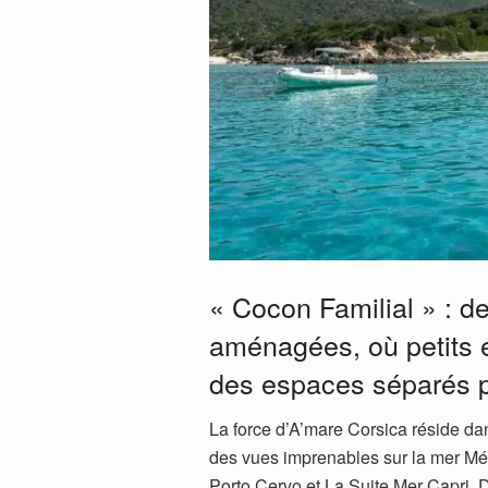
« Cocon Familial » : d
aménagées, où petits e
des espaces séparés po
La force d’A’mare Corsica réside dan
des vues imprenables sur la mer Méd
Porto Cervo et La Suite Mer Capri. D