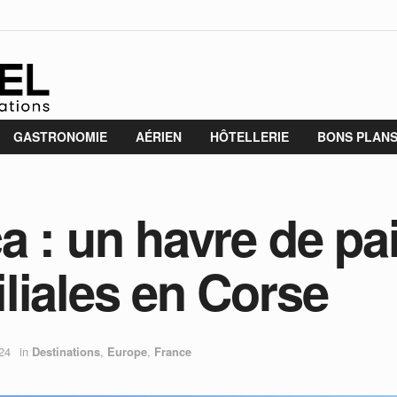
GASTRONOMIE
AÉRIEN
HÔTELLERIE
BONS PLAN
a : un havre de pa
liales en Corse
024
in
Destinations
,
Europe
,
France