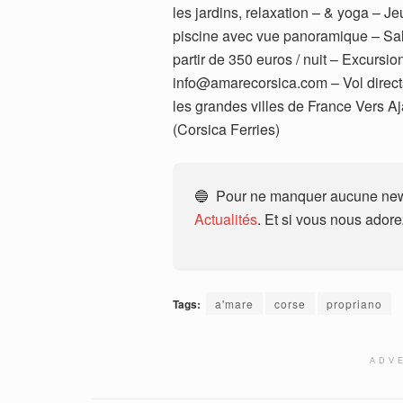
les jardins, relaxation – & yoga – Je
piscine avec vue panoramique – Sall
partir de 350 euros / nuit – Excursio
info@amarecorsica.com – Vol directs
les grandes villes de France Vers Aj
(Corsica Ferries)
🔵 Pour ne manquer aucune news
Actualités
. Et si vous nous ador
Tags:
a'mare
corse
propriano
ADV