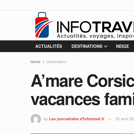
ACTUALITÉS
DESTINATIONS
NEIGE
Home
Destinations
A’mare Corsic
vacances fami
by
Les journalistes d'Infotravel.fr
23 avril 2