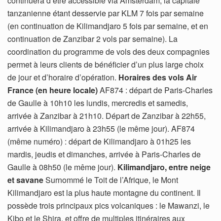
continuera d’être accessible via Amsterdam, la capitale
tanzanienne étant desservie par KLM 7 fois par semaine
(en continuation de Kilimandjaro 5 fois par semaine, et en
continuation de Zanzibar 2 vols par semaine). La
coordination du programme de vols des deux compagnies
permet à leurs clients de bénéficier d’un plus large choix
de jour et d’horaire d’opération.
Horaires des vols Air
France (en heure locale)
AF874 : départ de Paris-Charles
de Gaulle à 10h10 les lundis, mercredis et samedis,
arrivée à Zanzibar à 21h10. Départ de Zanzibar à 22h55,
arrivée à Kilimandjaro à 23h55 (le même jour). AF874
(même numéro) : départ de Kilimandjaro à 01h25 les
mardis, jeudis et dimanches, arrivée à Paris-Charles de
Gaulle à 08h50 (le même jour).
Kilimandjaro, entre neige
et savane
Surnommé le Toit de l’Afrique, le Mont
Kilimandjaro est la plus haute montagne du continent. Il
possède trois principaux pics volcaniques : le Mawanzi, le
Kibo et le Shira, et offre de multiples itinéraires aux