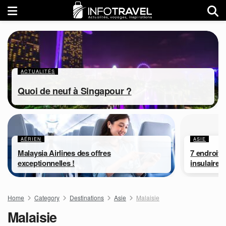
ACTUALITÉS
Quoi de neuf à Singapour ?
AÉRIEN
ASIE
Malaysia Airlines des offres
7 endroits 
exceptionnelles !
insulaire
Home
Category
Destinations
Asie
Malaisie
Malaisie