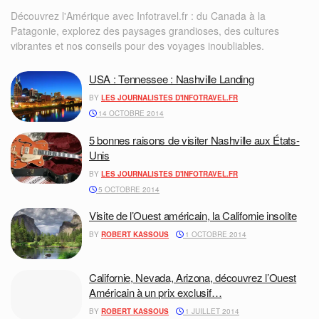
Découvrez l'Amérique avec Infotravel.fr : du Canada à la
Patagonie, explorez des paysages grandioses, des cultures
vibrantes et nos conseils pour des voyages inoubliables.
USA : Tennessee : Nashville Landing
BY
LES JOURNALISTES D'INFOTRAVEL.FR
14 OCTOBRE 2014
5 bonnes raisons de visiter Nashville aux États-
Unis
BY
LES JOURNALISTES D'INFOTRAVEL.FR
5 OCTOBRE 2014
Visite de l’Ouest américain, la Californie insolite
BY
ROBERT KASSOUS
1 OCTOBRE 2014
Californie, Nevada, Arizona, découvrez l’Ouest
Américain à un prix exclusif…
BY
ROBERT KASSOUS
1 JUILLET 2014