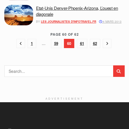
Etat-Unis Denver-Phoenix-Arizona, L’ouest en
diagonale
BY
LES JOURNALISTES D'INFOTRAVEL.FR
4 MARS 2013
PAGE 60 OF 62
1
…
59
60
61
62
ADVERTISEMENT