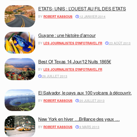
ETATS- UNIS : L’OUEST AU FIL DES ETATS
BY
ROBERT KASSOUS
12 JANVIER 2014
Guyane : une histoire d’amour
BY
LES JOURNALISTES D'INFOTRAVEL.FR
23 AOÛT 2013
Best Of Texas 14 Jour/12 Nuits 1865€
BY
LES JOURNALISTES D'INFOTRAVEL.FR
26 JUILLET 2013
El Salvador, le pays aux 100 volcans à découvrir.
BY
ROBERT KASSOUS
20 JUILLET 2013
New York en hiver …Brillance des yeux …
BY
ROBERT KASSOUS
9 MARS 2013