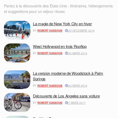
Partez à la découverte des États-Unis : itinéraires, hébergements
et suggestions pour un séjour réussi.
La magie de New York City en hiver
BY
ROBERT KASSOUS
25 DÉCEMBRE 2019
West Hollywood en trois Rooftop
BY
ROBERT KASSOUS
30 MARS 2019
La version moderne de Woodstock à Palm
Springs
BY
ROBERT KASSOUS
24 MARS 2019
Découverte de Los Angeles sans voiture
BY
ROBERT KASSOUS
7 MARS 2017