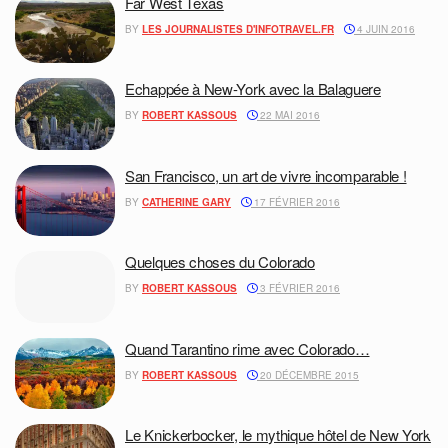
Far West Texas
BY
LES JOURNALISTES D'INFOTRAVEL.FR
4 JUIN 2016
Echappée à New-York avec la Balaguere
BY
ROBERT KASSOUS
22 MAI 2016
San Francisco, un art de vivre incomparable !
BY
CATHERINE GARY
17 FÉVRIER 2016
Quelques choses du Colorado
BY
ROBERT KASSOUS
3 FÉVRIER 2016
Quand Tarantino rime avec Colorado…
BY
ROBERT KASSOUS
20 DÉCEMBRE 2015
Le Knickerbocker, le mythique hôtel de New York