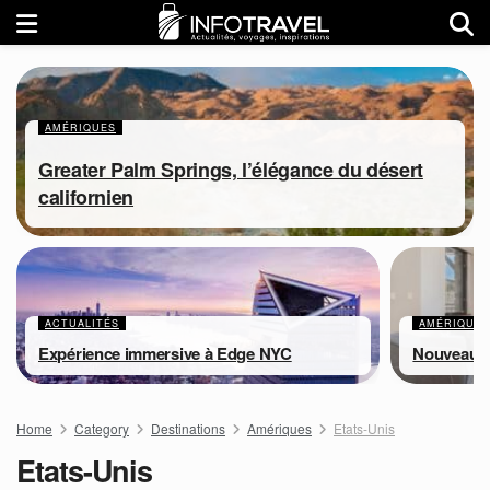
AMÉRIQUES
Greater Palm Springs, l’élégance du désert
californien
ACTUALITÉS
AMÉRIQUE
Expérience immersive à Edge NYC
Nouveaux 
Home
Category
Destinations
Amériques
Etats-Unis
Etats-Unis