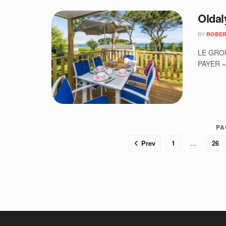
Oldal
BY
ROBER
LE GROU
PAYER »
PA
Prev
1
…
26