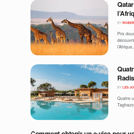
Qatar
l’Afri
BY
ROBER
Prix dou
découvri
l’Afrique,.
Quatr
Radis
BY
LES J
Quatre u
Taghazou
Comment obtenir un e-visa pour v