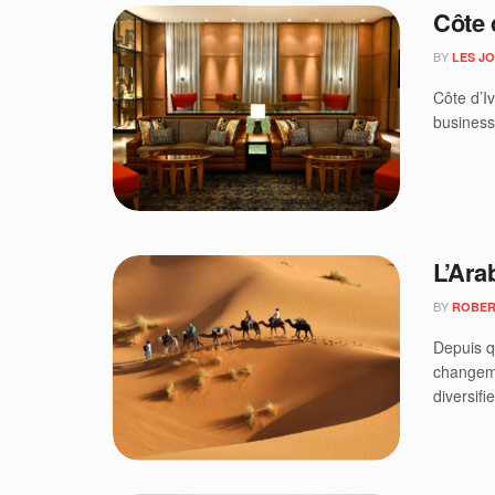
Côte 
BY
LES J
Côte d’I
business
L’Ara
BY
ROBER
Depuis q
changeme
diversifie