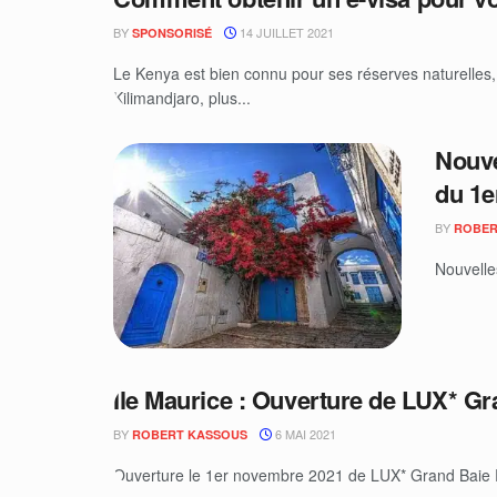
BY
14 JUILLET 2021
SPONSORISÉ
Le Kenya est bien connu pour ses réserves naturelles,
Kilimandjaro, plus...
Nouve
du 1e
BY
ROBER
Nouvelle
Île Maurice : Ouverture de LUX* G
BY
6 MAI 2021
ROBERT KASSOUS
Ouverture le 1er novembre 2021 de LUX* Grand Baie R