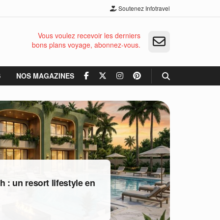
Soutenez Infotravel
Vous voulez recevoir les derniers
bons plans voyage, abonnez-vous.
S
NOS MAGAZINES
: un resort lifestyle en