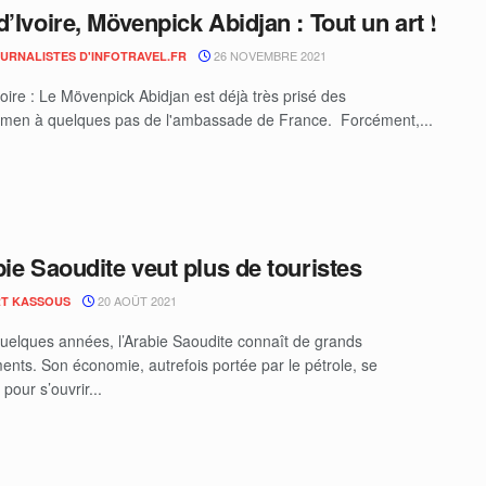
d’Ivoire, Mövenpick Abidjan : Tout un art !
26 NOVEMBRE 2021
OURNALISTES D'INFOTRAVEL.FR
voire : Le Mövenpick Abidjan est déjà très prisé des
men à quelques pas de l'ambassade de France. Forcément,...
bie Saoudite veut plus de touristes
20 AOÛT 2021
T KASSOUS
uelques années, l’Arabie Saoudite connaît de grands
nts. Son économie, autrefois portée par le pétrole, se
 pour s’ouvrir...