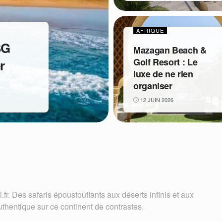
AFRIQUE
SG
Mazagan Beach &
Golf Resort : Le
r
luxe de ne rien
organiser
12 JUIN 2026
.fr. Des safaris époustouflants aux déserts infinis et aux
uthentique sur ce continent de contrastes.