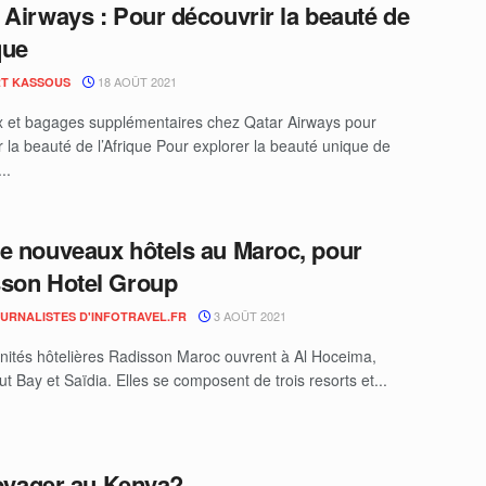
 Airways : Pour découvrir la beauté de
que
18 AOÛT 2021
T KASSOUS
x et bagages supplémentaires chez Qatar Airways pour
r la beauté de l’Afrique Pour explorer la beauté unique de
..
e nouveaux hôtels au Maroc, pour
son Hotel Group
3 AOÛT 2021
OURNALISTES D'INFOTRAVEL.FR
nités hôtelières Radisson Maroc ouvrent à Al Hoceima,
t Bay et Saïdia. Elles se composent de trois resorts et...
oyager au Kenya?