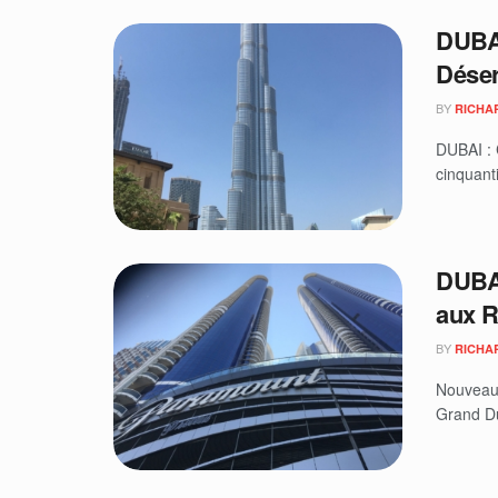
DUBAI
Déser
BY
RICHA
DUBAI : 
cinquant
DUBAI
aux R
BY
RICHA
Nouveaut
Grand Du