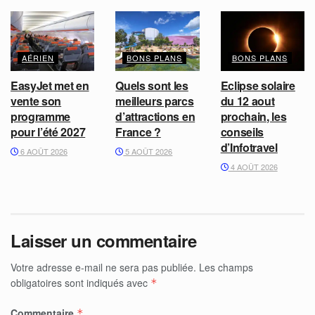
AÉRIEN
BONS PLANS
BONS PLANS
EasyJet met en
Quels sont les
Eclipse solaire
vente son
meilleurs parcs
du 12 aout
programme
d’attractions en
prochain, les
pour l’été 2027
France ?
conseils
d’Infotravel
6 AOÛT 2026
5 AOÛT 2026
4 AOÛT 2026
Laisser un commentaire
Votre adresse e-mail ne sera pas publiée.
Les champs
obligatoires sont indiqués avec
*
Commentaire
*