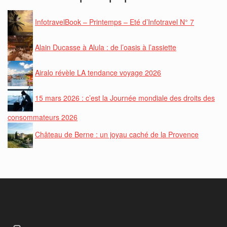
InfotravelBook – Printemps – Eté d’Infotravel N° 7
Alain Ducasse à Alula : de l’oasis à l’assiette
Airalo révèle LA tendance voyage 2026
15 mars 2026 : c’est la Journée mondiale des droits des
consommateurs 2026
Château de Berne : un joyau caché de la Provence