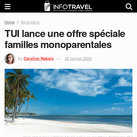
Home
Bons plans
TUI lance une offre spéciale
familles monoparentales
by
Caroline Nabais
25 janvier 2026
plage-club-lookea-catalonia-bávaro-sejour-en-republique-dominicaine ©tui