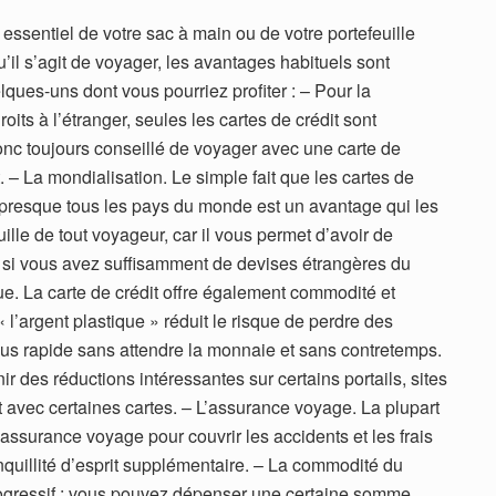
 essentiel de votre sac à main ou de votre portefeuille
’il s’agit de voyager, les avantages habituels sont
lques-uns dont vous pourriez profiter : – Pour la
s à l’étranger, seules les cartes de crédit sont
onc toujours conseillé de voyager avec une carte de
t. – La mondialisation. Le simple fait que les cartes de
 presque tous les pays du monde est un avantage qui les
ille de tout voyageur, car il vous permet d’avoir de
r si vous avez suffisamment de devises étrangères du
ue. La carte de crédit offre également commodité et
 « l’argent plastique » réduit le risque de perdre des
lus rapide sans attendre la monnaie et sans contretemps.
r des réductions intéressantes sur certains portails, sites
 avec certaines cartes. – L’assurance voyage. La plupart
assurance voyage pour couvrir les accidents et les frais
uillité d’esprit supplémentaire. – La commodité du
ogressif : vous pouvez dépenser une certaine somme