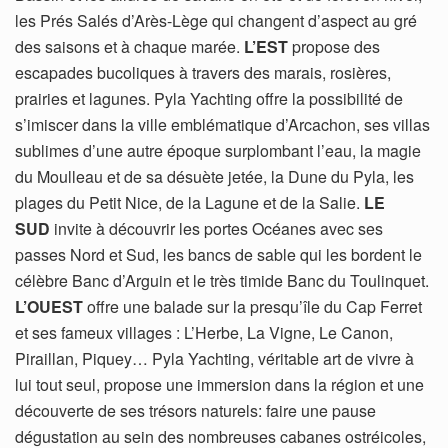
les Prés Salés d’Arès-Lège qui changent d’aspect au gré
des saisons et à chaque marée.
L’EST
propose des
escapades bucoliques à travers des marais, rosières,
prairies et lagunes. Pyla Yachting offre la possibilité de
s’imiscer dans la ville emblématique d’Arcachon, ses villas
sublimes d’une autre époque surplombant l’eau, la magie
du Moulleau et de sa désuète jetée, la Dune du Pyla, les
plages du Petit Nice, de la Lagune et de la Salie.
LE
SUD
invite à découvrir les portes Océanes avec ses
passes Nord et Sud, les bancs de sable qui les bordent le
célèbre Banc d’Arguin et le très timide Banc du Toulinquet.
L’OUEST
offre une balade sur la presqu’île du Cap Ferret
et ses fameux villages : L’Herbe, La Vigne, Le Canon,
Piraillan, Piquey… Pyla Yachting, véritable art de vivre à
lui tout seul, propose une immersion dans la région et une
découverte de ses trésors naturels: faire une pause
dégustation au sein des nombreuses cabanes ostréicoles,