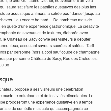
ion, le chef Guillaume Diether, nouvellement arrivé à
 saura satisfaire les papilles gustatives des plus fins
sique acoustique animera la soirée pour danser jusqu’au
as, chevreuil ou encore homard… De nombreux mets de
es en quête d’une expérience gastronomique. La créativité
symphonie de saveurs et de textures, élaborée avec
er, le Château de Sacy convie ses visiteurs à débuter
rmonieux, associant saveurs sucrées et salées ! Tarif
euros par personne (hors alcool sauf coupe de champagne
uros par personne Château de Sacy, Rue des Croisettes,
60 38
asque
 Château propose à ses visiteurs une célébration
 musique entraînante et de festivités étincelantes. Le
uipe proposeront une expérience gustative en 8 temps
, artiste de comédie musicale qui accompagnera ce