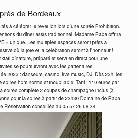
près de Bordeaux
s à célébrer le réveillon lors d’une soirée Prohibition.
tions du dîner assis traditionnel, Madame Raba offrira
E » unique. Les multiples espaces seront prêts à
estive où la joie et la célébration seront à l’honneur !
tail dînatoire, préparé et servi en direct pour une
tivités se poursuivront avec les partenaires
e 2023 : danseurs, casino, live music, DJ. Dès 23h, les
 soirée hors norme et inoubliable. Tarif : 110 euros par
r la soirée complète 2 coupes de champagne inclus (à
rsonne pour la soirée à partir de 22h30 Domaine de Raba
e Réservation conseillée au 05 57 26 58 28