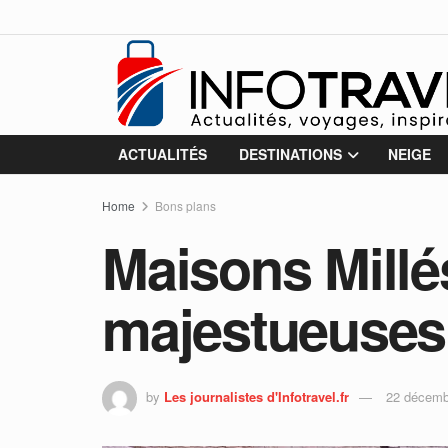
ACTUALITÉS
DESTINATIONS
NEIGE
Home
Bons plans
Maisons Millés
majestueuses
by
Les journalistes d'Infotravel.fr
22 décemb