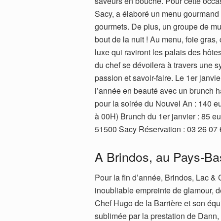
saveurs en bouche. Pour cette occas
Sacy, a élaboré un menu gourmand qui
gourmets. De plus, un groupe de mu
bout de la nuit ! Au menu, foie gr
luxe qui raviront les palais des hôt
du chef se dévoilera à travers une 
passion et savoir-faire. Le 1er janvi
l’année en beauté avec un brunch ha
pour la soirée du Nouvel An : 140 
à 00H) Brunch du 1er janvier : 85 e
51500 Sacy Réservation : 03 26 07 
A Brindos, au Pays-B
Pour la fin d’année, Brindos, Lac &
inoubliable empreinte de glamour, de
Chef Hugo de la Barrière et son éq
sublimée par la prestation de Dann