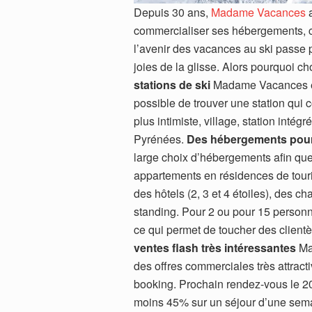
Depuis 30 ans,
Madame Vacances
a
commercialiser ses hébergements, c
l’avenir des vacances au ski passe pa
joies de la glisse. Alors pourquoi 
stations de ski
Madame Vacances est 
possible de trouver une station qui
plus intimiste, village, station int
Pyrénées.
Des hébergements pour
large choix d’hébergements afin que 
appartements en résidences de touri
des hôtels (2, 3 et 4 étoiles), des ch
standing. Pour 2 ou pour 15 personne
ce qui permet de toucher des clientè
ventes flash très intéressantes
Mad
des offres commerciales très attrac
booking. Prochain rendez-vous le 20
moins 45% sur un séjour d’une sema