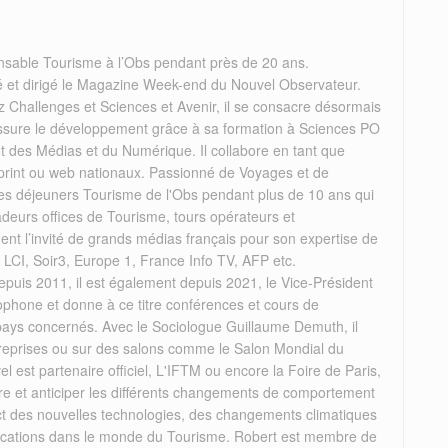
nsable Tourisme à l’Obs pendant près de 20 ans.
éé et dirigé le Magazine Week-end du Nouvel Observateur.
 Challenges et Sciences et Avenir, il se consacre désormais
il assure le développement grâce à sa formation à Sciences PO
des Médias et du Numérique. Il collabore en tant que
 print ou web nationaux. Passionné de Voyages et de
 les déjeuners Tourisme de l'Obs pendant plus de 10 ans qui
deurs offices de Tourisme, tours opérateurs et
rement l’invité de grands médias français pour son expertise de
, LCI, Soir3, Europe 1, France Info TV, AFP etc.
puis 2011, il est également depuis 2021, le Vice-Président
ophone et donne à ce titre conférences et cours de
 pays concernés. Avec le Sociologue Guillaume Demuth, il
reprises ou sur des salons comme le Salon Mondial du
el est partenaire officiel, L'IFTM ou encore la Foire de Paris,
re et anticiper les différents changements de comportement
act des nouvelles technologies, des changements climatiques
mplications dans le monde du Tourisme. Robert est membre de