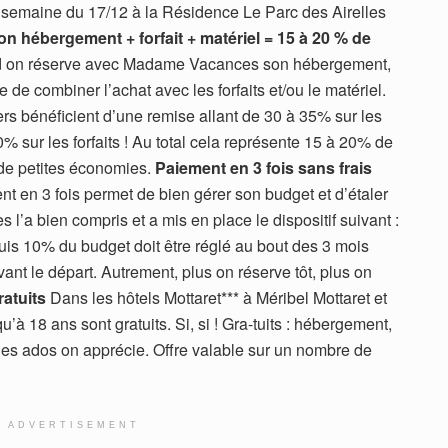
 semaine du 17/12 à la Résidence Le Parc des Airelles
on hébergement + forfait + matériel = 15 à 20 % de
on réserve avec Madame Vacances son hébergement,
le de combiner l’achat avec les forfaits et/ou le matériel.
ers bénéficient d’une remise allant de 30 à 35% sur les
% sur les forfaits ! Au total cela représente 15 à 20% de
 de petites économies.
Paiement en 3 fois sans frais
ent en 3 fois permet de bien gérer son budget et d’étaler
l’a bien compris et a mis en place le dispositif suivant :
uis 10% du budget doit être réglé au bout des 3 mois
avant le départ. Autrement, plus on réserve tôt, plus on
ratuits
Dans les hôtels Mottaret*** à Méribel Mottaret et
u’à 18 ans sont gratuits. Si, si ! Gra-tuits : hébergement,
des ados on apprécie. Offre valable sur un nombre de
ADVERTISEMENT