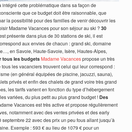
 intégré cette problématique dans sa façon de
onsciente que ce budget doit être raisonnable, que
r la possibilité pour des familles de venir découvrir les
choisir Madame Vacances pour son séjour au ski ?
30
présente dans plus de 30 stations de ski, il est
 correspond aux envies de chacun : grand ski, domaine
égrée…, en Savoie, Haute-Savoie, Isère, Hautes-Alpes,
 tous les budgets
Madame Vacances
propose un très
tous les vacanciers trouvent celui qui leur correspond :
sme (en général équipées de piscine, jacuzzi, sauna),
alets privés et enfin des chalets de grand voire très grand
s, les tarifs varient en fonction du type d’hébergement
les variées, du plus petit au plus grand budget !
Des
ame Vacances est très active et propose régulièrement
tives, notamment avec des ventes privées et des early
 septembre 22 avec des prix un peu fous allant jusqu’à
ine. Exemple : 593 € au lieu de 1079 € pour un