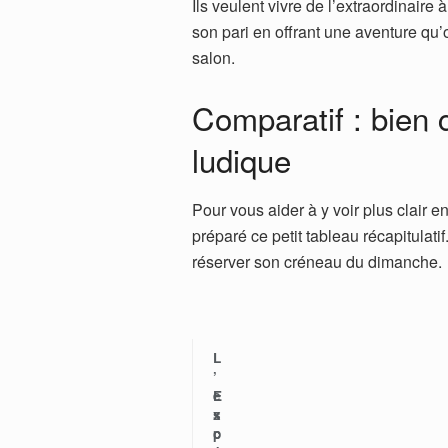
Ils veulent vivre de l’extraordinaire
son pari en offrant une aventure qu
salon.
Comparatif : bien 
ludique
Pour vous aider à y voir plus clair e
préparé ce petit tableau récapitulati
réserver son créneau du dimanche.
L
’
e
E
x
s
p
c