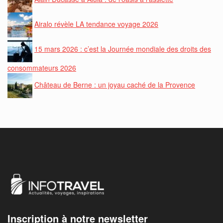
Airalo révèle LA tendance voyage 2026
15 mars 2026 : c’est la Journée mondiale des droits des
consommateurs 2026
Château de Berne : un joyau caché de la Provence
Inscription à notre newsletter