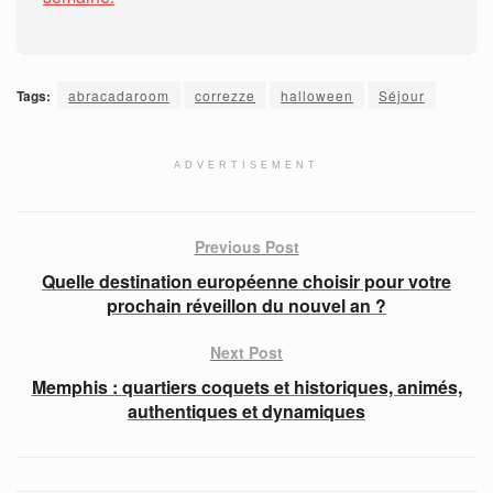
Tags:
abracadaroom
correzze
halloween
Séjour
ADVERTISEMENT
Previous Post
Quelle destination européenne choisir pour votre
prochain réveillon du nouvel an ?
Next Post
Memphis : quartiers coquets et historiques, animés,
authentiques et dynamiques