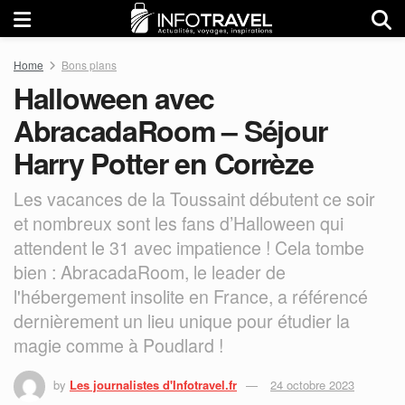
Home
Bons plans
Halloween avec
AbracadaRoom – Séjour
Harry Potter en Corrèze
Les vacances de la Toussaint débutent ce soir
et nombreux sont les fans d’Halloween qui
attendent le 31 avec impatience ! Cela tombe
bien : AbracadaRoom, le leader de
l'hébergement insolite en France, a référencé
dernièrement un lieu unique pour étudier la
magie comme à Poudlard !
by
Les journalistes d'Infotravel.fr
24 octobre 2023