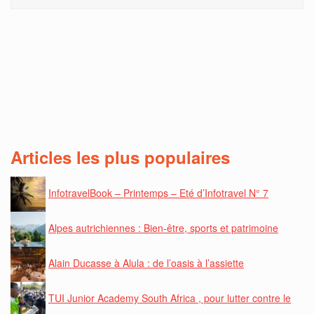
Articles les plus populaires
InfotravelBook – Printemps – Eté d’Infotravel N° 7
Alpes autrichiennes : Bien-être, sports et patrimoine
Alain Ducasse à Alula : de l’oasis à l’assiette
TUI Junior Academy South Africa , pour lutter contre le