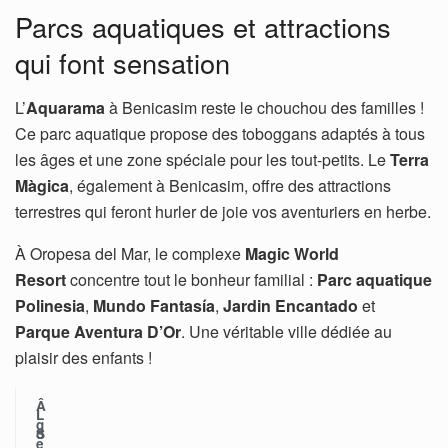
Parcs aquatiques et attractions
qui font sensation
L’
Aquarama
à Benicasim reste le chouchou des familles !
Ce parc aquatique propose des toboggans adaptés à tous
les âges et une zone spéciale pour les tout-petits. Le
Terra
Màgica
, également à Benicasim, offre des attractions
terrestres qui feront hurler de joie vos aventuriers en herbe.
À Oropesa del Mar, le complexe
Magic World
Resort
concentre tout le bonheur familial :
Parc aquatique
Polinesia
,
Mundo Fantasía
,
Jardin Encantado
et
Parque Aventura D’Or
. Une véritable ville dédiée au
plaisir des enfants !
Â
L
g
o
S
e