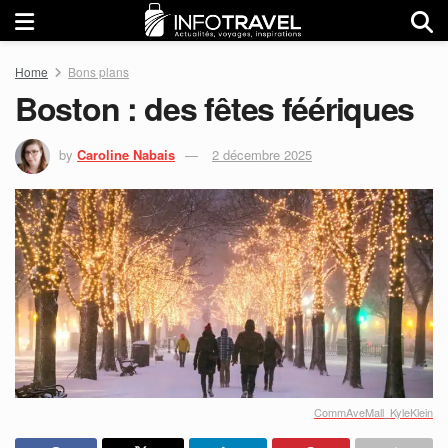
Home
Bons plans
Boston : des fêtes féériques
by
Caroline Nabais
2 décembre 2025
CommAveMall_KyleKlein