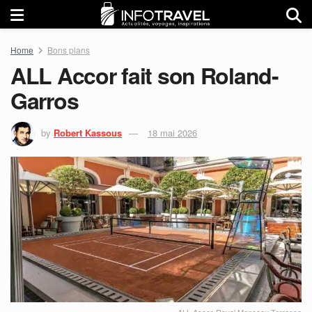
Home
Bons plans
ALL Accor fait son Roland-
Garros
by
Robert Kassous
18 mai 2026
ALL Accor-Royal Monceau-Terrasse