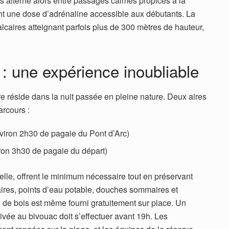
s alterne alors entre passages calmes propices à la
ant une dose d’adrénaline accessible aux débutants. La
alcaires atteignant parfois plus de 300 mètres de hauteur,
 : une expérience inoubliable
re réside dans la nuit passée en pleine nature. Deux aires
arcours :
viron 2h30 de pagaie du Pont d’Arc)
ron 3h30 de pagaie du départ)
relle, offrent le minimum nécessaire tout en préservant
itaires, points d’eau potable, douches sommaires et
 de bois est même fourni gratuitement sur place. Un
rrivée au bivouac doit s’effectuer avant 19h. Les