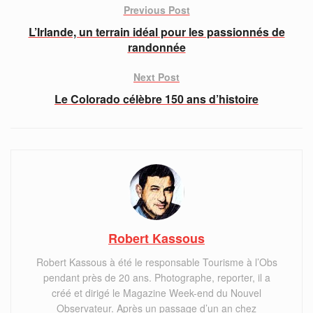
Previous Post
L’Irlande, un terrain idéal pour les passionnés de
randonnée
Next Post
Le Colorado célèbre 150 ans d’histoire
Robert Kassous
Robert Kassous à été le responsable Tourisme à l’Obs
pendant près de 20 ans. Photographe, reporter, il a
créé et dirigé le Magazine Week-end du Nouvel
Observateur. Après un passage d’un an chez