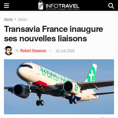
Home
Aérien
Transavia France inaugure
ses nouvelles liaisons
by
Robert Kassous
22 mai 2026
©Transavia