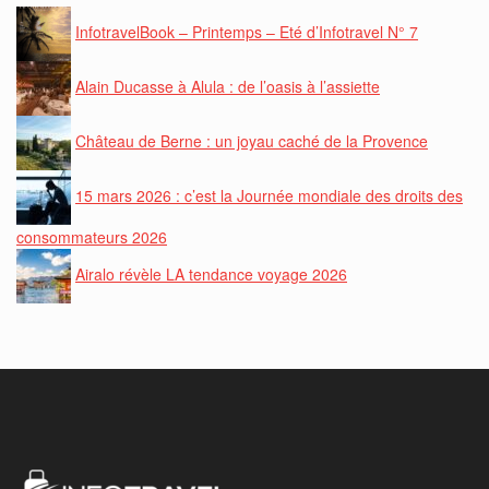
InfotravelBook – Printemps – Eté d’Infotravel N° 7
Alain Ducasse à Alula : de l’oasis à l’assiette
Château de Berne : un joyau caché de la Provence
15 mars 2026 : c’est la Journée mondiale des droits des
consommateurs 2026
Airalo révèle LA tendance voyage 2026