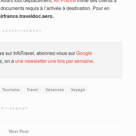
Avant tout déplacement,
Air France
invite ses clients à
es documents requis à l’arrivée à destination. Pour en
airfrance.traveldoc.aero.
ADVERTISEMENT
 sur InfoTravel, abonnez-vous sur
Google
ez, on a
une newsletter une fois par semaine.
Tourisme
Travel
Vacances
Voyage
ERTISEMENT
Next Post