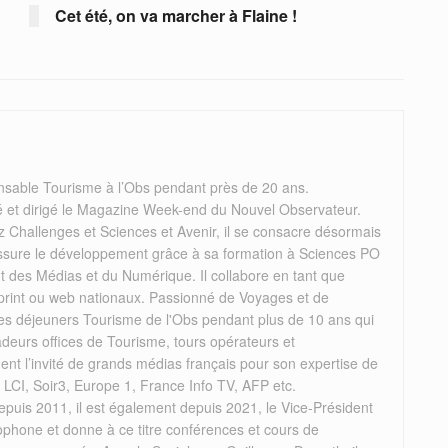
Cet été, on va marcher à Flaine !
nsable Tourisme à l’Obs pendant près de 20 ans.
éé et dirigé le Magazine Week-end du Nouvel Observateur.
 Challenges et Sciences et Avenir, il se consacre désormais
il assure le développement grâce à sa formation à Sciences PO
des Médias et du Numérique. Il collabore en tant que
 print ou web nationaux. Passionné de Voyages et de
 les déjeuners Tourisme de l'Obs pendant plus de 10 ans qui
deurs offices de Tourisme, tours opérateurs et
rement l’invité de grands médias français pour son expertise de
, LCI, Soir3, Europe 1, France Info TV, AFP etc.
puis 2011, il est également depuis 2021, le Vice-Président
ophone et donne à ce titre conférences et cours de