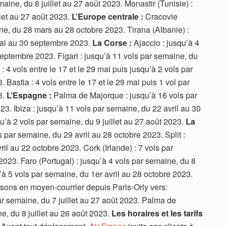
aine, du 8 juillet au 27 août 2023. Monastir (Tunisie) :
llet au 27 août 2023.
L’Europe centrale :
Cracovie
ne, du 28 mars au 28 octobre 2023. Tirana (Albanie) :
mai au 30 septembre 2023.
La Corse :
Ajaccio : jusqu’à 4
eptembre 2023. Figari : jusqu’à 11 vols par semaine, du
 4 vols entre le 17 et le 29 mai puis jusqu’à 2 vols par
 Bastia : 4 vols entre le 17 et le 29 mai puis 1 vol par
3.
L’Espagne :
Palma de Majorque : jusqu’à 16 vols par
23. Ibiza : jusqu’à 11 vols par semaine, du 22 avril au 30
’à 2 vols par semaine, du 9 juillet au 27 août 2023.
La
 par semaine, du 29 avril au 28 octobre 2023. Split :
il au 22 octobre 2023. Cork (Irlande) : 7 vols par
023. Faro (Portugal) : jusqu’à 4 vols par semaine, du 8
u’à 5 vols par semaine, du 1er avril au 28 octobre 2023.
isons en moyen-courrier depuis Paris-Orly vers:
par semaine, du 7 juillet au 27 août 2023. Palma de
e, du 8 juillet au 26 août 2023.
Les horaires et les tarifs