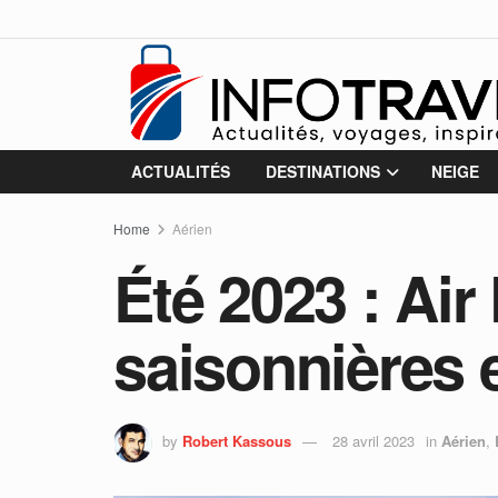
ACTUALITÉS
DESTINATIONS
NEIGE
Home
Aérien
Été 2023 : Air
saisonnières 
by
Robert Kassous
28 avril 2023
in
Aérien
,