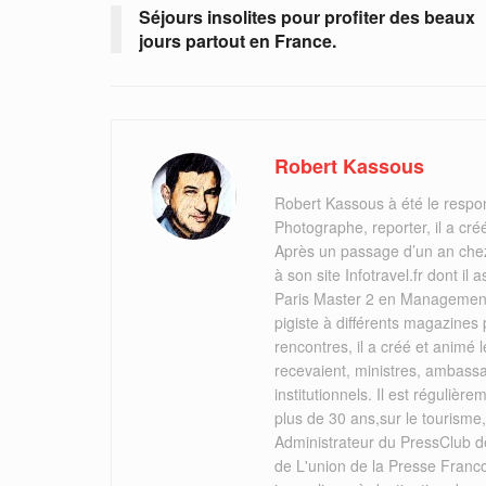
Séjours insolites pour profiter des beaux
jours partout en France.
Robert Kassous
Robert Kassous à été le respo
Photographe, reporter, il a cr
Après un passage d’un an chez
à son site Infotravel.fr dont 
Paris Master 2 en Management 
pigiste à différents magazines
rencontres, il a créé et animé
recevaient, ministres, ambassa
institutionnels. Il est réguliè
plus de 30 ans,sur le tourisme
Administrateur du PressClub de
de L'union de la Presse Franc