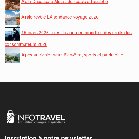
Alain Ducasse à Alula : de l’oasis à l’assiette
Airalo révèle LA tendance voyage 2026
15 mars 2026 : c’est la Journée mondiale des droits des
consommateurs 2026
Alpes autrichiennes : Bien-être, sports et patrimoine
Inscription à notre newsletter