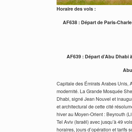
Horaire des vols :
AF638 : Départ de Paris-Charle
AF639 : Départ d’Abu Dhabi à
Abu 
Capitale des Émirats Arabes Unis, A
modernité. La Grande Mosquée Sheik
Dhabi, signé Jean Nouvel et inaugur
et architectural de cette cité résolu
hiver au Moyen-Orient : Beyrouth (L
Tel Aviv (Israël) avec jusqu’à 49 vo
horaires, jours d’opération et tarif