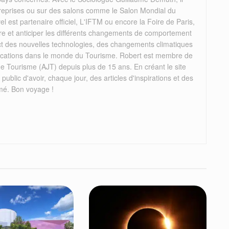
reprises ou sur des salons comme le Salon Mondial du
el est partenaire officiel, L'IFTM ou encore la Foire de Paris,
re et anticiper les différents changements de comportement
act des nouvelles technologies, des changements climatiques
mplications dans le monde du Tourisme. Robert est membre de
de Tourisme (AJT) depuis plus de 15 ans. En créant le site
 public d'avoir, chaque jour, des articles d'inspirations et des
mé. Bon voyage !