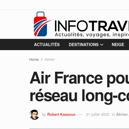
ACTUALITÉS
DESTINATIONS
NEIGE
Home
Aérien
Air France pou
réseau long-co
by
Robert Kassous
31 juillet 2023
in
Aérien