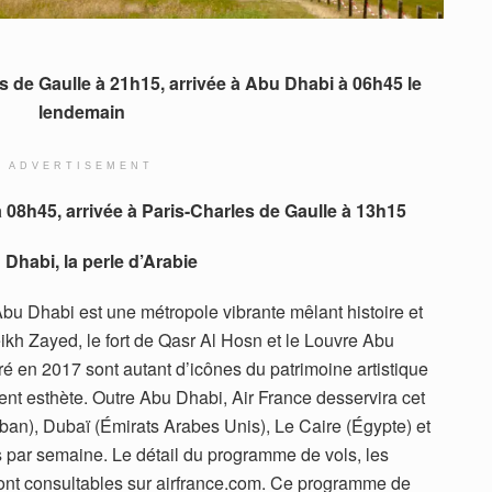
s de Gaulle à 21h15, arrivée à Abu Dhabi à 06h45 le
lendemain
ADVERTISEMENT
 08h45, arrivée à Paris-Charles de Gaulle à 13h15
Dhabi, la perle d’Arabie
bu Dhabi est une métropole vibrante mêlant histoire et
h Zayed, le fort de Qasr Al Hosn et le Louvre Abu
é en 2017 sont autant d’icônes du patrimoine artistique
ment esthète. Outre Abu Dhabi, Air France desservira cet
iban), Dubaï (Émirats Arabes Unis), Le Caire (Égypte) et
ls par semaine. Le détail du programme de vols, les
s sont consultables sur airfrance.com. Ce programme de