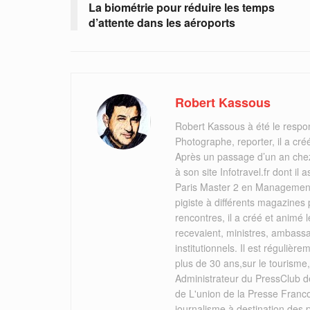
La biométrie pour réduire les temps
d’attente dans les aéroports
Robert Kassous
Robert Kassous à été le respo
Photographe, reporter, il a cr
Après un passage d’un an chez
à son site Infotravel.fr dont 
Paris Master 2 en Management 
pigiste à différents magazines
rencontres, il a créé et animé
recevaient, ministres, ambassa
institutionnels. Il est réguliè
plus de 30 ans,sur le tourisme
Administrateur du PressClub de
de L'union de la Presse Franc
journalisme à destination des