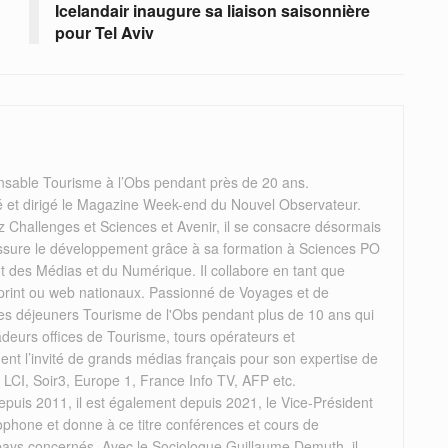
Icelandair inaugure sa liaison saisonnière
pour Tel Aviv
nsable Tourisme à l’Obs pendant près de 20 ans.
éé et dirigé le Magazine Week-end du Nouvel Observateur.
 Challenges et Sciences et Avenir, il se consacre désormais
il assure le développement grâce à sa formation à Sciences PO
des Médias et du Numérique. Il collabore en tant que
 print ou web nationaux. Passionné de Voyages et de
 les déjeuners Tourisme de l'Obs pendant plus de 10 ans qui
deurs offices de Tourisme, tours opérateurs et
rement l’invité de grands médias français pour son expertise de
, LCI, Soir3, Europe 1, France Info TV, AFP etc.
puis 2011, il est également depuis 2021, le Vice-Président
ophone et donne à ce titre conférences et cours de
 pays concernés. Avec le Sociologue Guillaume Demuth, il