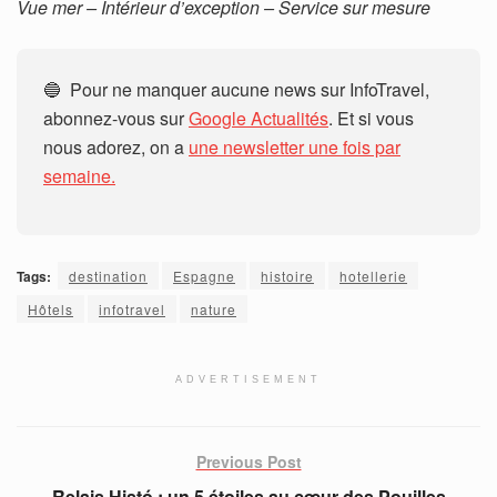
Vue mer – Intérieur d’exception – Service sur mesure
🔵 Pour ne manquer aucune news sur InfoTravel,
abonnez-vous sur
Google Actualités
. Et si vous
nous adorez, on a
une newsletter une fois par
semaine.
Tags:
destination
Espagne
histoire
hotellerie
Hôtels
infotravel
nature
ADVERTISEMENT
Previous Post
Relais Histó : un 5 étoiles au cœur des Pouilles