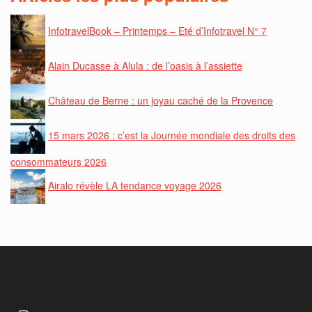
InfotravelBook – Printemps – Eté d’Infotravel N° 7
Alain Ducasse à Alula : de l’oasis à l’assiette
Château de Berne : un joyau caché de la Provence
15 mars 2026 : c’est la Journée mondiale des droits des
consommateurs 2026
Airalo révèle LA tendance voyage 2026