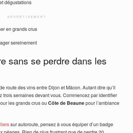
et dégustations
ADVERTISEMENT
ner en grands crus
yager sereinement
ire sans se perdre dans les
e route des vins entre Dijon et Mâcon. Autant dire qu’il
vez trois semaines devant vous. Commencez par identifier
our les grands crus ou
Côte de Beaune
pour l’ambiance
liers
sur autoroute, pensez à vous équiper d’un badge
aux péages. Rien de plus frustrant que de perdre 20