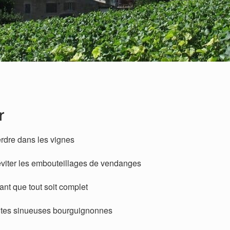
r
erdre dans les vignes
éviter les embouteillages de vendanges
nt que tout soit complet
outes sinueuses bourguignonnes