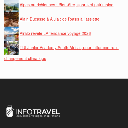
Alpes autrichiennes : Bien-être, sports et patrimoine
Alain Ducasse à Alula : de l’oasis à l’assiette
Airalo révèle LA tendance voyage 2026
TUI Junior Academy South Africa , pour lutter contre le
changement climatique