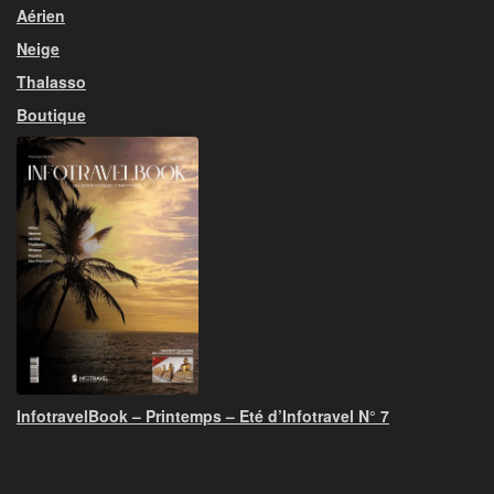
Aérien
Neige
Thalasso
Boutique
InfotravelBook – Printemps – Eté d’Infotravel N° 7