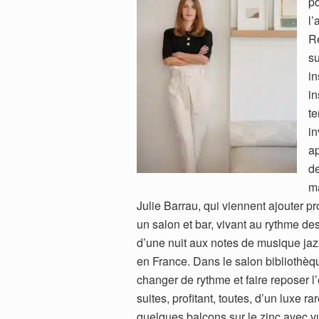
po
l’
Ré
su
in
in
te
in
ap
de
ma
Julie Barrau, qui viennent ajouter 
un salon et bar, vivant au rythme de
d’une nuit aux notes de musique jaz
en France. Dans le salon bibliothèqu
changer de rythme et faire reposer
suites, profitant, toutes, d’un luxe r
quelques balcons sur le zinc avec vu