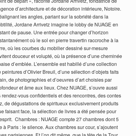
int de départ », raconte Jordane Arrivetz, fondatrice de
agence d’architecture et de décoration intérieure, Notoire.
alignant les angles, pariant sur la sobriété dans la
btilité, Jordane Arrivetz imagine le lobby de NUAGE en
stant de pause. Une entrée pour changer d’horizon
stantanément où le sol en pierre travertin raccroche à la
rre, où les courbes du mobilier dessiné sur-mesure
vitent douceur et volupté, où la présence d’une cheminée
aise d’emblée. L’ensemble est habillé d’une collection
 peintures d’Olivier Breuil, d’une sélection d’objets faits
in, de photographies et d’oeuvres d’art choisies par
profondeur et âme aux lieux. Chez NUAGE, s’ouvre aussi
s rendez-vous confidentiels et des rencontres, des contes
z, de dégustations de spiritueux exclusivement produits
e faisant face, la sélection de livres a été pensée pour
 l’esprit. Chambres : NUAGE compte 27 chambres dont 5
are à Paris : le silence. Aux chambres sur cour, s’ajoutent
es parisiennes. Et l’on dit même, que la tête de la Tour