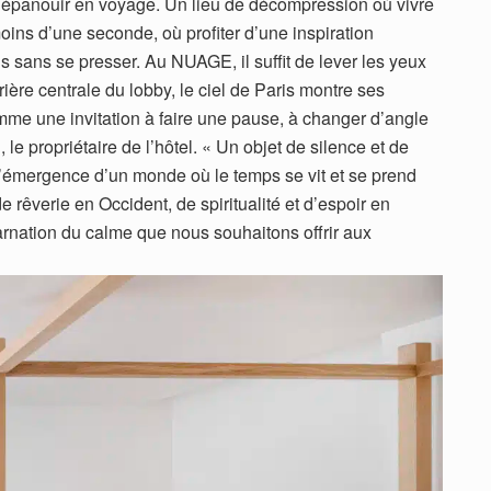
s’épanouir en voyage. Un lieu de décompression où vivre
moins d’une seconde, où profiter d’une inspiration
ris sans se presser. Au NUAGE, il suffit de lever les yeux
rière centrale du lobby, le ciel de Paris montre ses
me une invitation à faire une pause, à changer d’angle
, le propriétaire de l’hôtel. « Un objet de silence et de
l’émergence d’un monde où le temps se vit et se prend
êverie en Occident, de spiritualité et d’espoir en
rnation du calme que nous souhaitons offrir aux