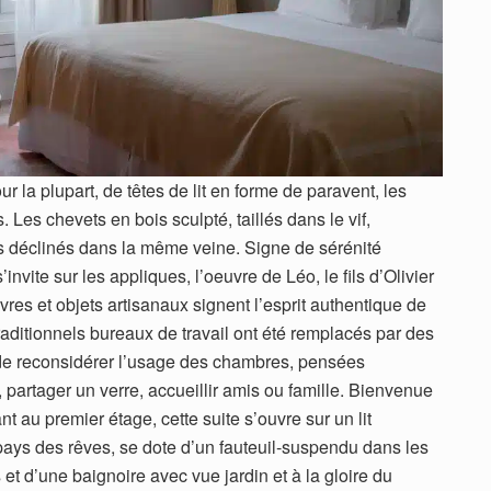
ur la plupart, de têtes de lit en forme de paravent, les
 Les chevets en bois sculpté, taillés dans le vif,
s déclinés dans la même veine. Signe de sérénité
’invite sur les appliques, l’oeuvre de Léo, le fils d’Olivier
vres et objets artisanaux signent l’esprit authentique de
 traditionnels bureaux de travail ont été remplacés par des
e reconsidérer l’usage des chambres, pensées
partager un verre, accueillir amis ou famille. Bienvenue
 au premier étage, cette suite s’ouvre sur un lit
u pays des rêves, se dote d’un fauteuil-suspendu dans les
et d’une baignoire avec vue jardin et à la gloire du