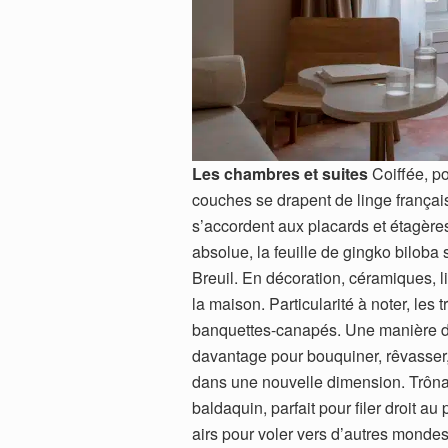
Les chambres et suites
Coiffée, po
couches se drapent de linge français.
s’accordent aux placards et étagère
absolue, la feuille de gingko biloba s
Breuil. En décoration, céramiques, li
la maison. Particularité à noter, les
banquettes-canapés. Une manière d
davantage pour bouquiner, rêvasser, 
dans une nouvelle dimension. Trônant
baldaquin, parfait pour filer droit a
airs pour voler vers d’autres mondes 