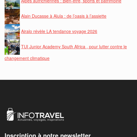
Alpes autrichiennes : Bien-être, sports et patrimoine
Alain Ducasse à Alula : de l’oasis à l’assiette
Airalo révèle LA tendance voyage 2026
TUI Junior Academy South Africa , pour lutter contre le
changement climatique
Inscription à notre newsletter