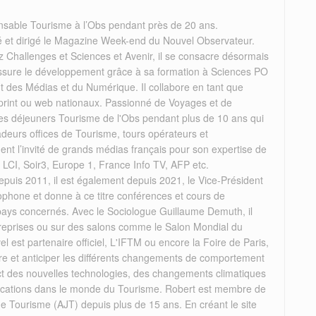
nsable Tourisme à l’Obs pendant près de 20 ans.
éé et dirigé le Magazine Week-end du Nouvel Observateur.
 Challenges et Sciences et Avenir, il se consacre désormais
il assure le développement grâce à sa formation à Sciences PO
des Médias et du Numérique. Il collabore en tant que
 print ou web nationaux. Passionné de Voyages et de
 les déjeuners Tourisme de l'Obs pendant plus de 10 ans qui
deurs offices de Tourisme, tours opérateurs et
rement l’invité de grands médias français pour son expertise de
, LCI, Soir3, Europe 1, France Info TV, AFP etc.
puis 2011, il est également depuis 2021, le Vice-Président
ophone et donne à ce titre conférences et cours de
 pays concernés. Avec le Sociologue Guillaume Demuth, il
reprises ou sur des salons comme le Salon Mondial du
el est partenaire officiel, L'IFTM ou encore la Foire de Paris,
re et anticiper les différents changements de comportement
act des nouvelles technologies, des changements climatiques
mplications dans le monde du Tourisme. Robert est membre de
de Tourisme (AJT) depuis plus de 15 ans. En créant le site