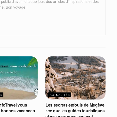
 public d'avoir, chaque jour, des articles d'inspirations et des
mé. Bon voyage !
S
ACTUALITÉS
InfoTravel vous
Les secrets enfouis de Megève
e bonnes vacances
: ce que les guides touristiques
classiques vous cachent