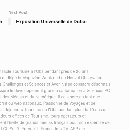
Next Post
en
Exposition Universelle de Dubaï
nsable Tourisme à l’Obs pendant près de 20 ans.
éé et dirigé le Magazine Week-end du Nouvel Observateur.
 Challenges et Sciences et Avenir, il se consacre désormais
il assure le développement grâce à sa formation à Sciences PO
des Médias et du Numérique. Il collabore en tant que
 print ou web nationaux. Passionné de Voyages et de
 les déjeuners Tourisme de l'Obs pendant plus de 10 ans qui
deurs offices de Tourisme, tours opérateurs et
rement l’invité de grands médias français pour son expertise de
, LCI, Soir3, Europe 1, France Info TV, AFP etc.