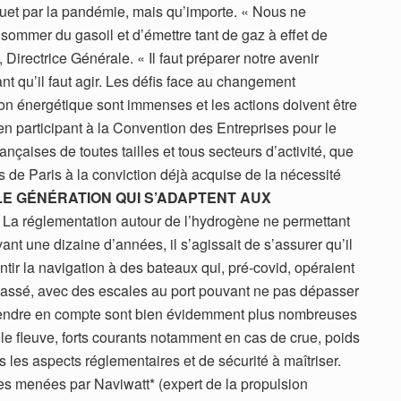
fouet par la pandémie, mais qu’importe. « Nous ne
ommer du gasoil et d’émettre tant de gaz à effet de
Directrice Générale. « Il faut préparer notre avenir
t qu’il faut agir. Les défis face au changement
tion énergétique sont immenses et les actions doivent être
t en participant à la Convention des Entreprises pour le
nçaises de toutes tailles et tous secteurs d’activité, que
s de Paris à la conviction déjà acquise de la nécessité
E GÉNÉRATION QUI S’ADAPTENT AUX
La réglementation autour de l’hydrogène ne permettant
nt une dizaine d’années, il s’agissait de s’assurer qu’il
antir la navigation à des bateaux qui, pré-covid, opéraient
passé, avec des escales au port pouvant ne pas dépasser
prendre en compte sont bien évidemment plus nombreuses
 le fleuve, forts courants notamment en cas de crue, poids
us les aspects réglementaires et de sécurité à maîtriser.
es menées par Naviwatt* (expert de la propulsion