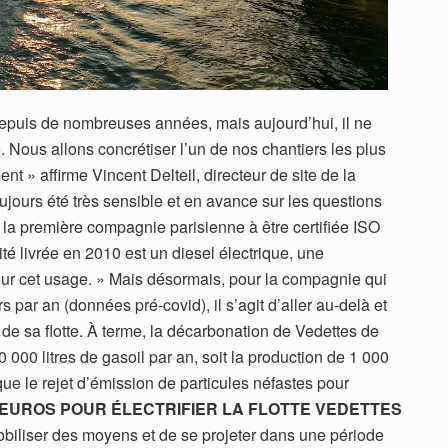
 depuis de nombreuses années, mais aujourd’hui, il ne
ité. Nous allons concrétiser l’un de nos chantiers les plus
t » affirme Vincent Delteil, directeur de site de la
jours été très sensible et en avance sur les questions
a première compagnie parisienne à être certifiée ISO
té livrée en 2010 est un diesel électrique, une
our cet usage. » Mais désormais, pour la compagnie qui
par an (données pré-covid), il s’agit d’aller au-delà et
de sa flotte. À terme, la décarbonation de Vedettes de
000 litres de gasoil par an, soit la production de 1 000
e le rejet d’émission de particules néfastes pour
D’EUROS POUR ÉLECTRIFIER LA FLOTTE VEDETTES
obiliser des moyens et de se projeter dans une période