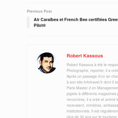
Previous Post
Air Caraïbes et French Bee certifiées Gre
Pilot®
Robert Kassous
Robert Kassous à été le respo
Photographe, reporter, il a cr
Après un passage d’un an chez
à son site Infotravel.fr dont 
Paris Master 2 en Management 
pigiste à différents magazines
rencontres, il a créé et animé
recevaient, ministres, ambassa
institutionnels. Il est réguliè
plus de 30 ans,sur le tourisme