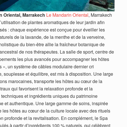
n Oriental, Marrakech
Le Mandarin Oriental
, Marrakech
’utilisation de plantes aromatiques de leur jardin afin
posés : chaque expérience est conçue pour éveiller les
naturels de la lavande, de la menthe et de la verveine,
olistique du bien-être allie la fraîcheur botanique de
ancestral de nos thérapeutes. La salle de sport, centre de
ipements les plus avancés pour accompagner les hôtes
is », un système de câbles modulaire dernier cri
 souplesse et équilibre, est mis à disposition. Une large
ions marocaines, transporte les hôtes au cœur de la
traux qui favorisent la relaxation profonde et la
es techniques et ingrédients uniques du patrimoine
que et authentique. Une large gamme de soins, inspirée
e les hôtes au cœur de la culture locale avec des rituels
on profonde et la revitalisation. En complément, le Spa
és à partir d’ingrédients 100 % naturels, qui célèbrent