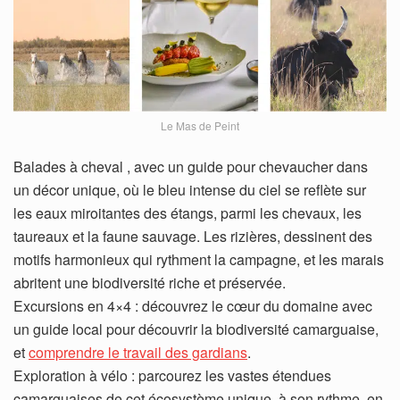
Le Mas de Peint
Balades à cheval , avec un guide pour chevaucher dans
un décor unique, où le bleu intense du ciel se reflète sur
les eaux miroitantes des étangs, parmi les chevaux, les
taureaux et la faune sauvage. Les rizières, dessinent des
motifs harmonieux qui rythment la campagne, et les marais
abritent une biodiversité riche et préservée.
Excursions en 4×4 : découvrez le cœur du domaine avec
un guide local pour découvrir la biodiversité camarguaise,
et
comprendre le travail des gardians
.
Exploration à vélo : parcourez les vastes étendues
camarguaises de cet écosystème unique, à son rythme, en