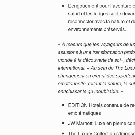
L’engouement pour l’aventure e
safari et les lodges sur le deva
reconnecter avec la nature et 
environnements préservés.
«
A mesure que les voyageurs de lux
assistons à une transformation prof
monde à la découverte de soi», décl
International. « Au sein de The Luxu
changement en créant des expérienc
émotionnelle, reliant la nature, la c
enrichissante qu’inoubliable.
»
EDITION Hotels continue de red
emblématiques
JW Marriott: Luxe en pleine con
The Luxury Collection s’impos