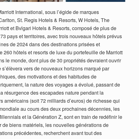
arriott International, sous l’égide de marques
arlton, St. Regis Hotels & Resorts, W Hotels, The
iott et Bvlgari Hotels & Resorts, composé de plus de
73 pays et territoires, avec trois nouveaux hôtels prévus
ines de 2024 dans des destinations prisées et
260 hôtels et resorts de luxe du portefeuille de Marriott
 le monde, dont plus de 30 propriétés devraient ouvrir
e s’élèvera vers de nouveaux horizons marqué par
hiques, des motivations et des habitudes de
iquement, la nature des voyages a évolué, passant de
la résurgence des escapades nature pendant la
s américains (soit 72 milliards d’euros) de richesse qui
le mondiale au cours des deux prochaines décennies, les
llennials et la Génération Z, sont en train de redéfinir le
r de biens matériels, les nouvelles générations de
tions précédentes, recherchent avant tout des