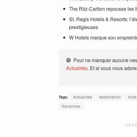
The Ritz-Carlton repousse les fr
St. Regis Hotels & Resorts: l’é
prestigieuses
W Hotels marque son empreinte
🔵 Pour ne manquer aucune news
Actualités
. Et si vous nous ador
Tags:
Actualités
destination
hote
Vacances
ADV