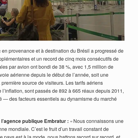
ic en provenance et à destination du Brésil a progressé de
plémentaires et un record de cinq mois consécutifs de
ales par avion ont bondi de 38 %, avec 1,5 million de
 voie aérienne depuis le début de l’année, soit une
 première source de visiteurs. Les tarifs aériens
e l’inflation, sont passés de 892 à 665 réaux depuis 2011,
ilité — des facteurs essentiels au dynamisme du marché
 l’agence publique Embratur :
« Nous connaissons une
e mondiale. C’est le fruit d’un travail constant de
Le pays est à la mode, nous battons record sur record, et