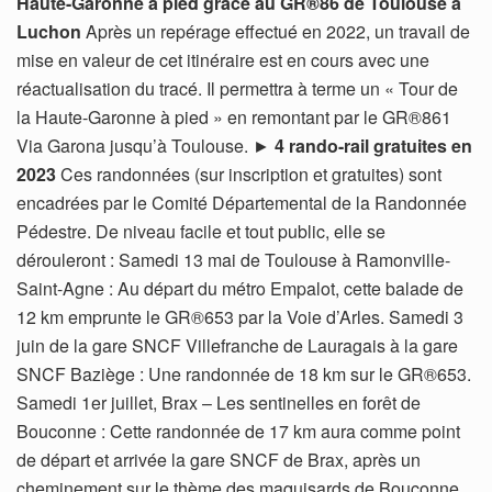
Haute-Garonne à pied grâce au GR®86 de Toulouse à
Luchon
Après un repérage effectué en 2022, un travail de
mise en valeur de cet itinéraire est en cours avec une
réactualisation du tracé. Il permettra à terme un « Tour de
la Haute-Garonne à pied » en remontant par le GR®861
Via Garona jusqu’à Toulouse. ►
4 rando-rail gratuites en
2023
Ces randonnées (sur inscription et gratuites) sont
encadrées par le Comité Départemental de la Randonnée
Pédestre. De niveau facile et tout public, elle se
dérouleront : Samedi 13 mai de Toulouse à Ramonville-
Saint-Agne : Au départ du métro Empalot, cette balade de
12 km emprunte le GR®653 par la Voie d’Arles. Samedi 3
juin de la gare SNCF Villefranche de Lauragais à la gare
SNCF Baziège : Une randonnée de 18 km sur le GR®653.
Samedi 1er juillet, Brax – Les sentinelles en forêt de
Bouconne : Cette randonnée de 17 km aura comme point
de départ et arrivée la gare SNCF de Brax, après un
cheminement sur le thème des maquisards de Bouconne.