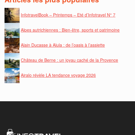
InfotravelBook – Printemps – Eté d’Infotravel N° 7
Alpes autrichiennes : Bien-être, sports et patrimoine
Alain Ducasse à Alula : de l’oasis à l’assiette
Château de Berne : un joyau caché de la Provence
Airalo révèle LA tendance voyage 2026