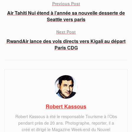
Previous Post
Air Tahiti Nui étend à l’année sa nouvelle desserte de
Seattle vers paris
Next Post
RwandAir lance des vols directs vers Kigali au départ
Paris CDG
Robert Kassous
Robert Kassous à été le responsable Tourisme à l’Obs
pendant près de 20 ans. Photographe, reporter, il a
créé et dirigé le Magazine Week-end du Nouvel