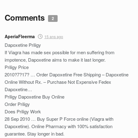
Comments
2
AperiaFleerma
15 ans ago
Dapoxetine Priligy
If Viagra has made sex possible for men suffering from
impotence, Dapoxetine aims to make it last longer.
Priligy Price
2010?7?17? … Order Dapoxetine Free Shipping – Dapoxetine
Online Without Rx. – Purchase Not Expensive Fedex
Dapoxetine…
Priligy Dapoxetine Buy Online
Order Priligy
Does Priligy Work
28 Sep 2010 … Buy Super P Force online (Viagra with
Dapoxetine). Online Pharmacy with 100% satisfaction
guarantee. Stay longer in bad.