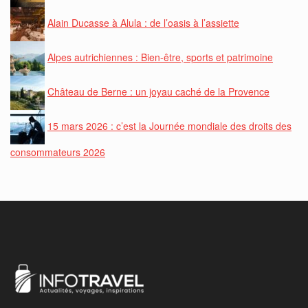
Alain Ducasse à Alula : de l’oasis à l’assiette
Alpes autrichiennes : Bien-être, sports et patrimoine
Château de Berne : un joyau caché de la Provence
15 mars 2026 : c’est la Journée mondiale des droits des
consommateurs 2026