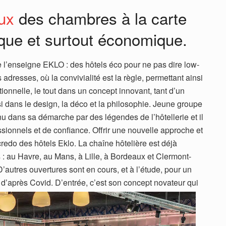
ux
des chambres à la carte
ique et surtout économique.
 de l’enseigne EKLO : des hôtels éco pour ne pas dire low-
adresses, où la convivialité est la règle, permettant ainsi
ionnelle, le tout dans un concept innovant, tant d’un
si dans le design, la déco et la philosophie. Jeune groupe
enu dans sa démarche par des légendes de l’hôtellerie et il
ssionnels et de confiance. Offrir une nouvelle approche et
e credo des hôtels Eklo. La chaîne hôtelière est déjà
s : au Havre, au Mans, à Lille, à Bordeaux et Clermont-
’autres ouvertures sont en cours, et à l’étude, pour un
e d’après Covid.
D’entrée, c’est son concept novateur qui