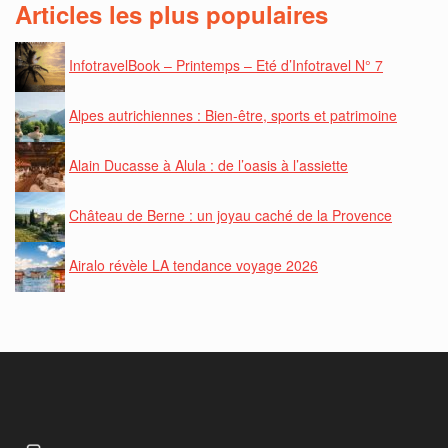
Articles les plus populaires
InfotravelBook – Printemps – Eté d’Infotravel N° 7
Alpes autrichiennes : Bien-être, sports et patrimoine
Alain Ducasse à Alula : de l’oasis à l’assiette
Château de Berne : un joyau caché de la Provence
Airalo révèle LA tendance voyage 2026