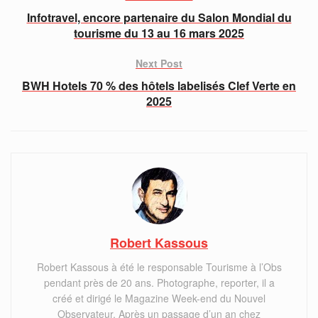
Infotravel, encore partenaire du Salon Mondial du
tourisme du 13 au 16 mars 2025
Next Post
BWH Hotels 70 % des hôtels labelisés Clef Verte en
2025
Robert Kassous
Robert Kassous à été le responsable Tourisme à l’Obs
pendant près de 20 ans. Photographe, reporter, il a
créé et dirigé le Magazine Week-end du Nouvel
Observateur. Après un passage d’un an chez