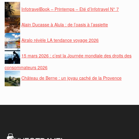
InfotravelBook – Printemps – Eté d’Infotravel N° 7
Alain Ducasse à Alula : de l’oasis à l’assiette
Airalo révèle LA tendance voyage 2026
15 mars 2026 : c’est la Journée mondiale des droits des
consommateurs 2026
Château de Berne : un joyau caché de la Provence