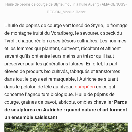
Huile de pépins de courge de Styrie, moulin à huile Auer (c) AMA-GENUSS-
REGION_Monika-Reiter
L’huile de pépins de courge vert foncé de Styrie, le fromage
de montagne fruité du Vorarlberg, le savoureux speck du
Tyrol : chaque région a ses trésors culinaires. Les hommes
et les femmes qui plantent, cultivent, récoltent et affinent
savent qu’ils ont entre leurs mains un trésor qu’il faut
préserver pour les générations futures. En effet, la part
élevée de produits bio cultivés, fabriqués et transformés
dans tout le pays est remarquable, l’Autriche se situant
dans le peloton de tête au niveau
européen
en ce qui
concerne l’agriculture biologique. Huile de pépins de
courge, graines de pavot, abricots, ombles chevalier
Parcs
de sculptures en Autriche : quand nature et art forment
un ensemble saisissant