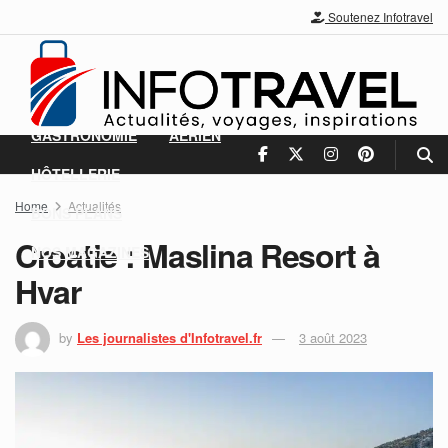
Soutenez Infotravel
ACTUALITÉS
DESTINATIONS
NEIGE
GASTRONOMIE
AÉRIEN
HÔTELLERIE
Home
Actualités
BONS PLANS
Croatie : Maslina Resort à
NOS MAGAZINES
Hvar
by
Les journalistes d'Infotravel.fr
3 août 2023