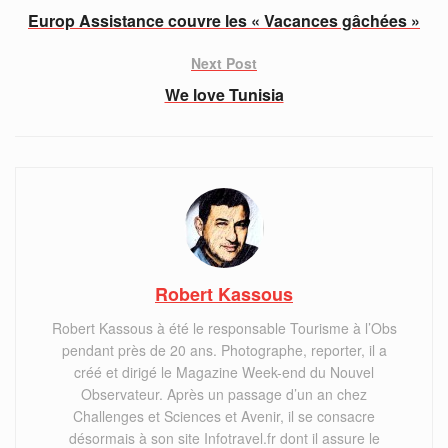
Europ Assistance couvre les « Vacances gâchées »
Next Post
We love Tunisia
Robert Kassous
Robert Kassous à été le responsable Tourisme à l’Obs
pendant près de 20 ans. Photographe, reporter, il a
créé et dirigé le Magazine Week-end du Nouvel
Observateur. Après un passage d’un an chez
Challenges et Sciences et Avenir, il se consacre
désormais à son site Infotravel.fr dont il assure le