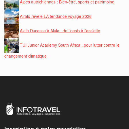
Alpes autrichiennes : Bien-être, sports et patrimoine
Airalo révèle LA tendance voyage 2026
Alain Ducasse à Alula : de l’oasis à l’assiette
TUI Junior Academy South Africa , pour lutter contre le
changement climatique
Inscription à notre newsletter