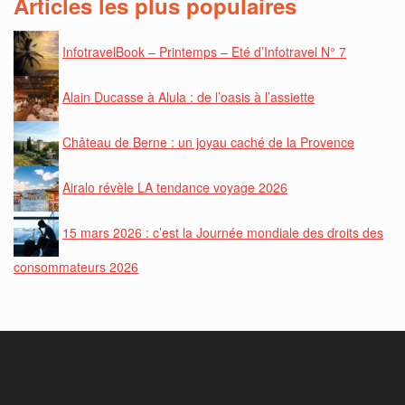
Articles les plus populaires
InfotravelBook – Printemps – Eté d’Infotravel N° 7
Alain Ducasse à Alula : de l’oasis à l’assiette
Château de Berne : un joyau caché de la Provence
Airalo révèle LA tendance voyage 2026
15 mars 2026 : c’est la Journée mondiale des droits des
consommateurs 2026