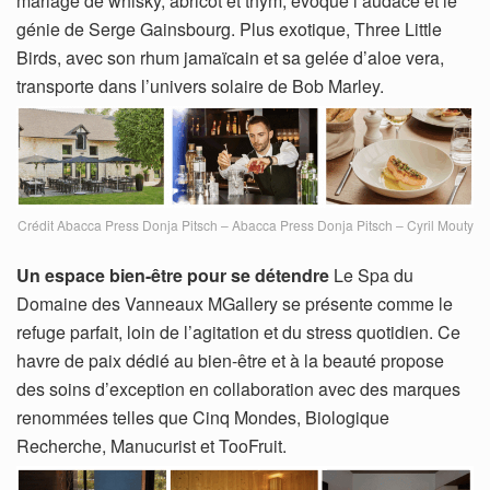
mariage de whisky, abricot et thym, évoque l’audace et le
génie de Serge Gainsbourg. Plus exotique, Three Little
Birds, avec son rhum jamaïcain et sa gelée d’aloe vera,
transporte dans l’univers solaire de Bob Marley.
Crédit Abacca Press Donja Pitsch – Abacca Press Donja Pitsch – Cyril Mouty
Un espace bien-être pour se détendre
Le Spa du
Domaine des Vanneaux MGallery se présente comme le
refuge parfait, loin de l’agitation et du stress quotidien. Ce
havre de paix dédié au bien-être et à la beauté propose
des soins d’exception en collaboration avec des marques
renommées telles que Cinq Mondes, Biologique
Recherche, Manucurist et TooFruit.