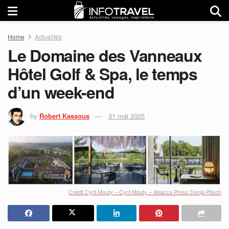
Home
Actualités
Le Domaine des Vanneaux
Hôtel Golf & Spa, le temps
d’un week-end
by
Robert Kassous
31 mai 2025
Crédit Cyril Mouty – Cyril Mouty – Abacca Press Donja Pitsch