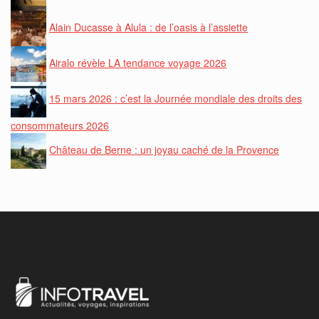
Alain Ducasse à Alula : de l’oasis à l’assiette
Airalo révèle LA tendance voyage 2026
15 mars 2026 : c’est la Journée mondiale des droits des
consommateurs 2026
Château de Berne : un joyau caché de la Provence