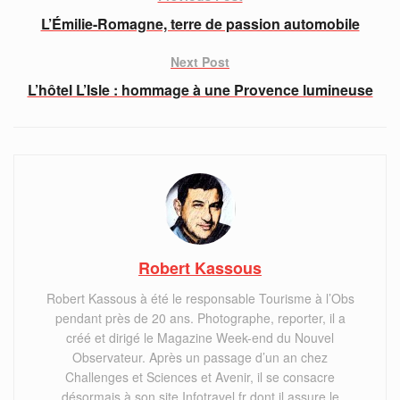
L’Émilie-Romagne, terre de passion automobile
Next Post
L’hôtel L’Isle : hommage à une Provence lumineuse
Robert Kassous
Robert Kassous à été le responsable Tourisme à l’Obs
pendant près de 20 ans. Photographe, reporter, il a
créé et dirigé le Magazine Week-end du Nouvel
Observateur. Après un passage d’un an chez
Challenges et Sciences et Avenir, il se consacre
désormais à son site Infotravel.fr dont il assure le