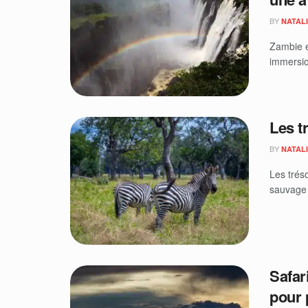
BY
NATAL
Zambie e
immersio
Les t
BY
NATAL
Les trés
sauvage 
Safar
pour 