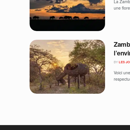
La Zambi
une flore
Zambi
l’env
BY
LES J
Voici un
respectu