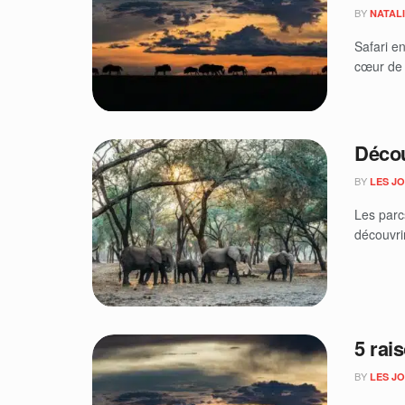
BY
NATAL
Safari e
cœur de l
Décou
BY
LES J
Les parc
découvrir
5 rai
BY
LES J