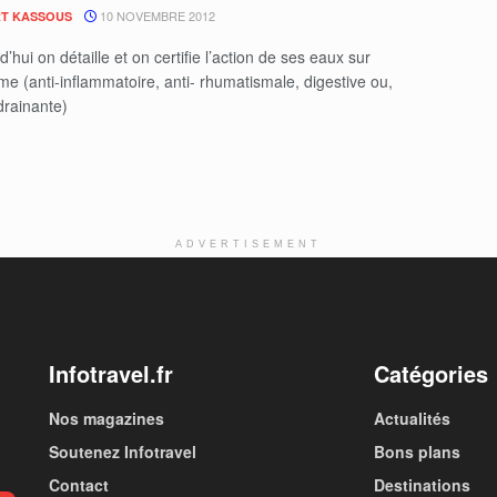
10 NOVEMBRE 2012
T KASSOUS
d’hui on détaille et on certifie l’action de ses eaux sur
me (anti-inflammatoire, anti- rhumatismale, digestive ou,
drainante)
ADVERTISEMENT
Infotravel.fr
Catégories
Nos magazines
Actualités
Soutenez Infotravel
Bons plans
Contact
Destinations