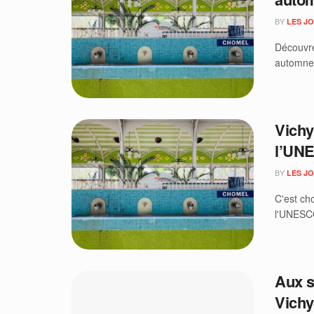
BY
LES J
Découvre
automne,
Vichy
l’UN
BY
LES J
C'est ch
l'UNESCO 
Aux s
Vichy