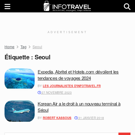
ADVERTISEMENT
Home
Tag
Seoul
Étiquette :
Seoul
Expedia, Abritel et Hotels.com dévoilent les
tendances de voyages 2024
BY
LES JOURNALISTES D'INFOTRAVEL.FR
27 NOVEMBRE 2023
Korean Air a le droit à un nouveau terminal à
Séoul
BY
ROBERT KASSOUS
31 JANVIER 2018