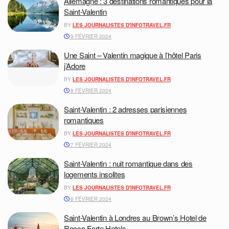
Allemagne : 3 destinations romantiques pour la
Saint-Valentin
BY
LES JOURNALISTES D'INFOTRAVEL.FR
9 FÉVRIER 2024
Une Saint – Valentin magique à l’hôtel Paris
j’Adore
BY
LES JOURNALISTES D'INFOTRAVEL.FR
8 FÉVRIER 2024
Saint-Valentin : 2 adresses parisiennes
romantiques
BY
LES JOURNALISTES D'INFOTRAVEL.FR
7 FÉVRIER 2024
Saint-Valentin : nuit romantique dans des
logements insolites
BY
LES JOURNALISTES D'INFOTRAVEL.FR
6 FÉVRIER 2024
Saint-Valentin à Londres au Brown’s Hotel de
Rocco Forte Hotels