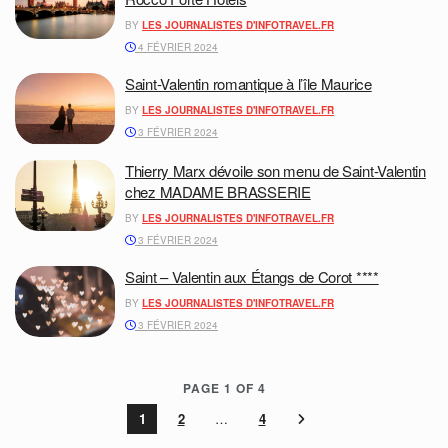
BY
LES JOURNALISTES D'INFOTRAVEL.FR
4 FÉVRIER 2024
Saint-Valentin romantique à l’île Maurice
BY
LES JOURNALISTES D'INFOTRAVEL.FR
3 FÉVRIER 2024
Thierry Marx dévoile son menu de Saint-Valentin
chez MADAME BRASSERIE
BY
LES JOURNALISTES D'INFOTRAVEL.FR
3 FÉVRIER 2024
Saint – Valentin aux Étangs de Corot ****
BY
LES JOURNALISTES D'INFOTRAVEL.FR
3 FÉVRIER 2024
PAGE 1 OF 4
1
2
…
4