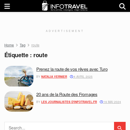
ADVERTISEMENT
Home
Tag
route
Étiquette :
route
Prenez la route de vos rêves avec Turo
BY
NATALIA VERNIER
4 AVRIL 2025
20 ans de la Route des Fromages
BY
LES JOURNALISTES D'INFOTRAVEL.FR
16 MAI 2024